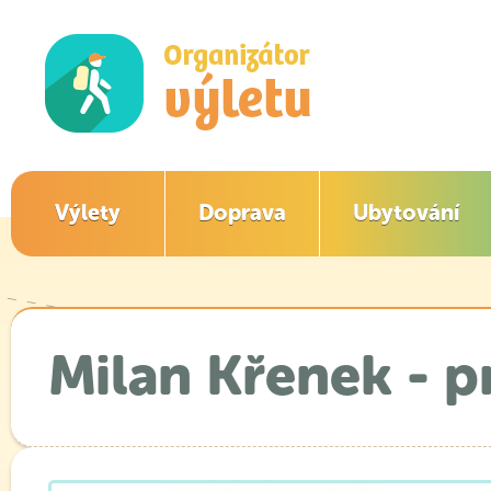
Výlety
Doprava
Ubytování
Milan Křenek - 