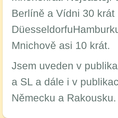
Berlíně a Vídni 30 krát
DüesseldorfuHamburku
Mnichově asi 10 krát.
Jsem uveden v publik
a SL a dále i v publik
Německu a Rakousku. J