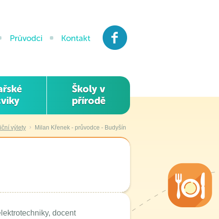
Facebook
Průvodci
Kontakt
ařské
Školy v
viky
přírodě
›
ční výlety
Milan Křenek - průvodce - Budyšín
lektrotechniky, docent