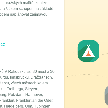
ch pražských malířů, znalec
ktura /. Jsem schopen na základě
gogem naplánovat zajímavou
.cz
ků.V Rakousku asi 80 měst a 30
burgu, Innsbrucku, Drážďanech,
 Harzu, všech městech kolem
ku, Freiburgu, Steyeru,
urg, Potzdam, Hannover,
rankfurt, Frankfurt an der Oder,
rt, Haidelberg, Ulm, Tübingen,