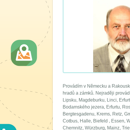
Provádím v Německu a Rakousku.
hradů a zámků. Nejraději provád
Lipsku, Magdeburku, Linci, Erfu
Bodamského jezera, Erfurtu, Rost
Bergtesgadenu, Krems, Retz, G
Cotbus, Halle, Biefeld , Essen, W
Chemnitz, Würzburg, Mainz, Trie