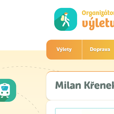
Výlety
Doprava
Milan Křene