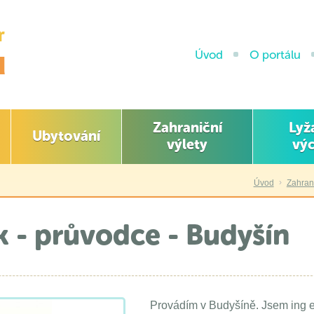
Úvod
O portálu
Zahraniční
Lyž
Ubytování
výlety
výc
›
Úvod
Zahrani
k - průvodce - Budyšín
Provádím v Budyšíně. Jsem ing e