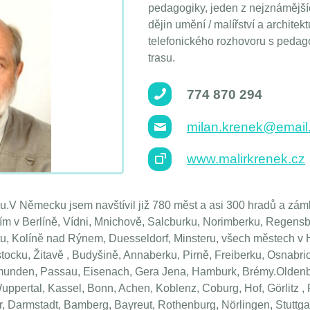
pedagogiky, jeden z nejznámější
dějin umění / malířství a archite
telefonického rozhovoru s peda
trasu.
774 870 294
milan.krenek@email
www.malirkrenek.cz
V Německu jsem navštívil již 780 měst a asi 300 hradů a zám
ím v Berlíně, Vídni, Mnichově, Salcburku, Norimberku, Regens
rtu, Kolíně nad Rýnem, Duesseldorf, Minsteru, všech městech v
ocku, Žitavě , Budyšině, Annaberku, Pirně, Freiberku, Osnabric
munden, Passau, Eisenach, Gera Jena, Hamburk, Brémy.Oldenb
uppertal, Kassel, Bonn, Achen, Koblenz, Coburg, Hof, Görlitz , F
r, Darmstadt, Bamberg, Bayreut, Rothenburg, Nörlingen, Stuttga