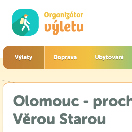
Výlety
Doprava
Ubytování
Olomouc - proch
Věrou Starou