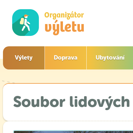
Výlety
Doprava
Ubytování
Soubor lidových