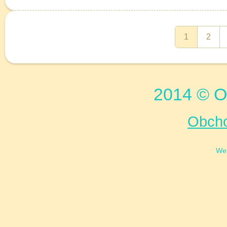
1
2
2014 © Or
Obcho
We