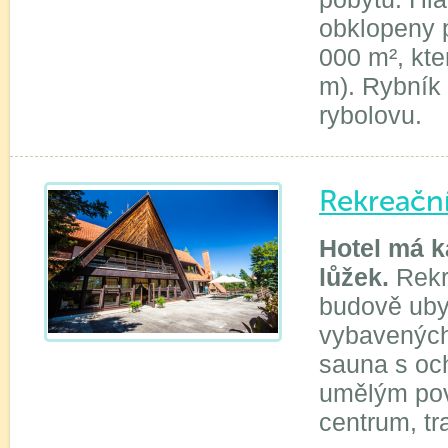
obklopeny 
000 m², kte
m). Rybník 
rybolovu.
Rekreačn
Hotel má k
lůžek.
Rekr
budově uby
vybavených
sauna s oc
umělým pov
centrum, t