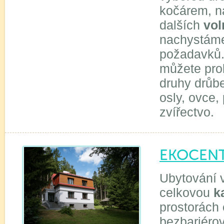
kočárem, na
dalších
vol
nachystáme
požadavků.
můžete pro
druhy drůbe
osly, ovce,
zvířectvo.
EKOCENT
Ubytování 
celkovou
k
prostorách 
bezbariérov