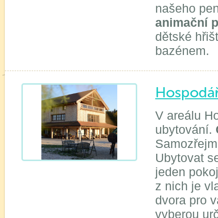
našeho penz
animační p
dětské hři
bazénem.
Hospodář
V areálu H
ubytování.
Samozřejmo
Ubytovat s
jeden pokoj
z nich je v
dvora pro 
vyberou urč