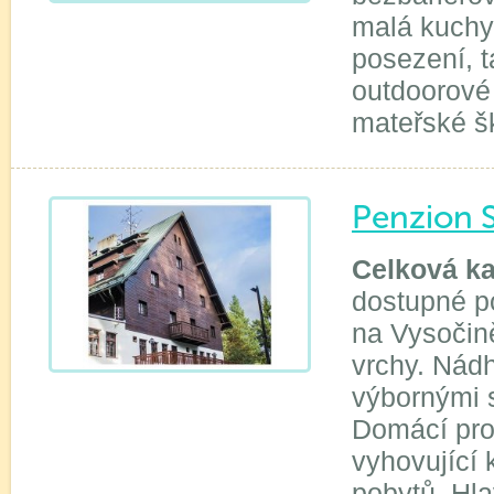
malá kuchyň
posezení, t
outdoorové 
mateřské šk
Penzion 
Celková ka
dostupné po
na Vysočin
vrchy. Nád
výbornými s
Domácí pros
vyhovující 
pobytů. Hl