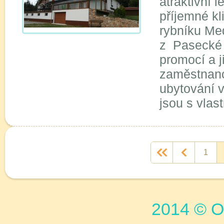
atraktivní l
příjemné k
rybníku Med
z Pasecké 
promocí a j
zaměstnanc
ubytování 
jsou s vlas
<<
1
2014 © Or