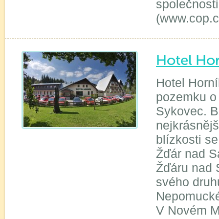
společnost
(www.cop.c
Hotel Hor
Hotel Horní
pozemku o 
Sykovec. B
nejkrásnějš
blízkosti 
Žďár nad S
Žďáru nad 
svého druhu
Nepomuckéh
V Novém Mě