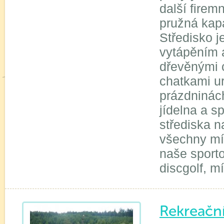
další firem
pružná kap
Středisko 
vytápěním 
dřevěnými 
chatkami ur
prázdninách
jídelna a s
střediska n
všechny mí
naše sporto
discgolf, mí
Rekreační