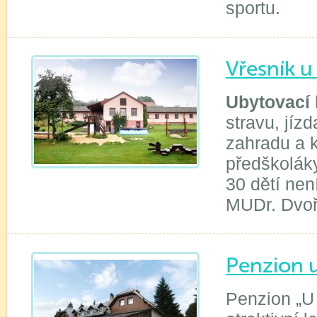
sportu.
Vřesník 
Ubytovací 
stravu, jíz
zahradu a k
předškolák
30 dětí ne
MUDr. Dvoř
Penzion u
Penzion „U 