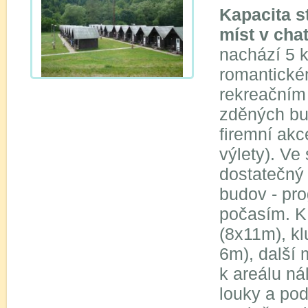
Kapacita s
míst v cha
nachází 5 
romantické
rekreačním
zděných bu
firemní akc
výlety). Ve
dostatečný 
budov - pr
počasím. K
(8x11m), kl
6m), další 
k areálu nál
louky a pod