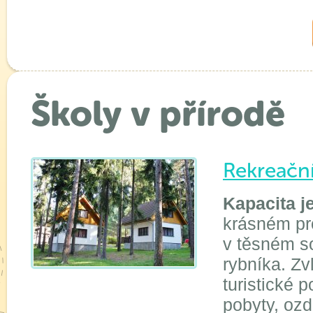
Školy v přírodě
Rekreační
Kapacita j
krásném pr
v těsném s
rybníka. Zv
turistické 
pobyty, ozd