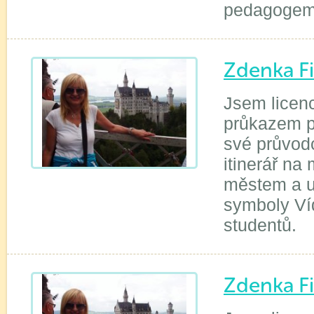
pedagogem 
Zdenka F
Jsem licen
průkazem p
své průvod
itinerář na
městem a u
symboly Ví
studentů.
Zdenka F