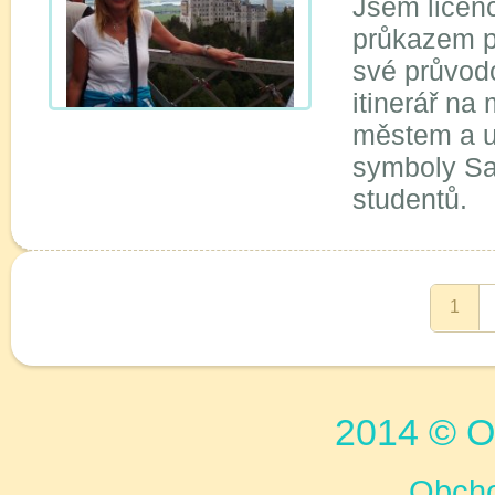
Jsem licen
průkazem p
své průvod
itinerář na
městem a u
symboly Sa
studentů.
1
2014 © Or
Obcho