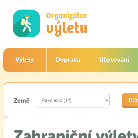
Výlety
Doprava
Ubytování
Země
Zahraniční výlet