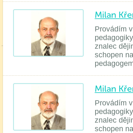
Milan Kře
Provádím ve
pedagogiky
znalec ději
schopen na
pedagogem 
Milan Kře
Provádím v 
pedagogiky
znalec ději
schopen na