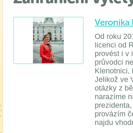
Veronika 
Od roku 20
licenci od
provést i v
průvodci n
Klenotnici,
Jelikož ve 
otázky z bě
narazíme n
prezidenta,
provázím če
najdu vhod