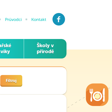
Facebook
Průvodci
Kontakt
ařské
Školy v
viky
přírodě