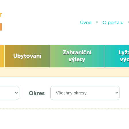
Úvod
O portálu
Zahraniční
Lyž
Ubytování
výlety
výc
Okres