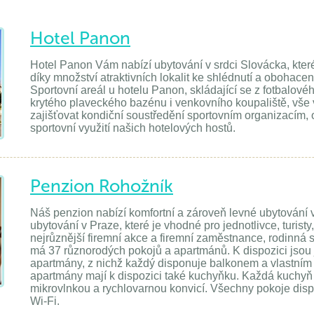
Hotel Panon
Hotel Panon Vám nabízí ubytování v srdci Slovácka, kt
díky množství atraktivních lokalit ke shlédnutí a obohace
Sportovní areál u hotelu Panon, skládající se z fotbalovéh
krytého plaveckého bazénu i venkovního koupaliště, vše v
zajišťovat kondiční soustředění sportovním organizacím
sportovní využití našich hotelových hostů.
Penzion Rohožník
Náš penzion nabízí komfortní a zároveň levné ubytování
ubytování v Praze, které je vhodné pro jednotlivce, turist
nejrůznější firemní akce a firemní zaměstnance, rodinná 
má 37 různorodých pokojů a apartmánů. K dispozici jsou 
apartmány, z nichž každý disponuje balkonem a vlastním 
apartmány mají k dispozici také kuchyňku. Každá kuchyň 
mikrovlnkou a rychlovarnou konvicí. Všechny pokoje disp
Wi-Fi.