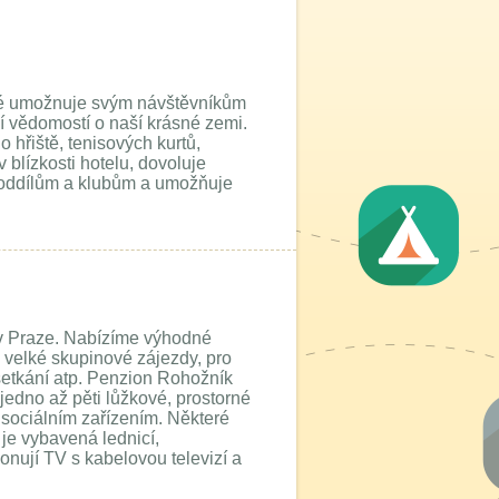
eré umožnuje svým návštěvníkům
ní vědomostí o naší krásné zemi.
o hřiště, tenisových kurtů,
 blízkosti hotelu, dovoluje
, oddílům a klubům a umožňuje
 v Praze. Nabízíme výhodné
y, velké skupinové zájezdy, pro
setkání atp. Penzion Rohožník
jedno až pěti lůžkové, prostorné
sociálním zařízením. Některé
je vybavená lednicí,
onují TV s kabelovou televizí a