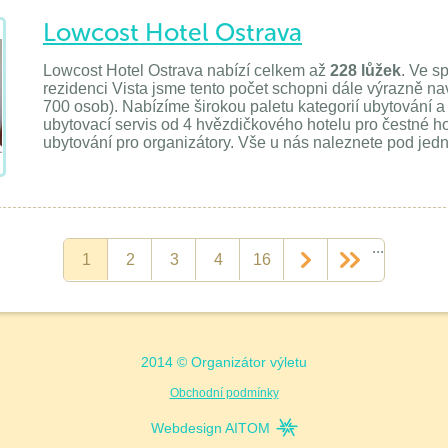
Lowcost Hotel Ostrava
Lowcost Hotel Ostrava nabízí celkem až
228 lůžek
. Ve s
rezidenci Vista jsme tento počet schopni dále výrazně nav
700 osob). Nabízíme širokou paletu kategorií ubytování a
ubytovací servis od 4 hvězdičkového hotelu pro čestné ho
ubytování pro organizátory. Vše u nás naleznete pod jed
...
1
2
3
4
16
>
>>
2014 © Organizátor výletu
Obchodní podmínky
Webdesign AITOM