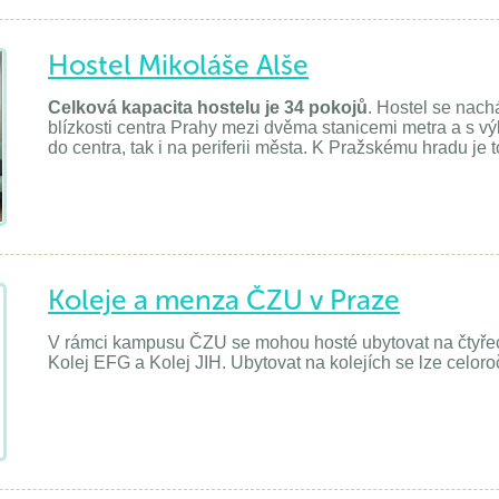
Hostel Mikoláše Alše
Celková kapacita hostelu je 34 pokojů
. Hostel se nach
blízkosti centra Prahy mezi dvěma stanicemi metra a s v
do centra, tak i na periferii města. K Pražskému hradu je 
Koleje a menza ČZU v Praze
V rámci kampusu ČZU se mohou hosté ubytovat na čtyřech
Kolej EFG a Kolej JIH. Ubytovat na kolejích se lze celor