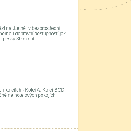
ází na „Letné“ v bezprostřední
ýbornou dopravní dostupností jak
to pěšky 30 minut.
 kolejích - Kolej A, Kolej BCD,
očně na hotelových pokojích.