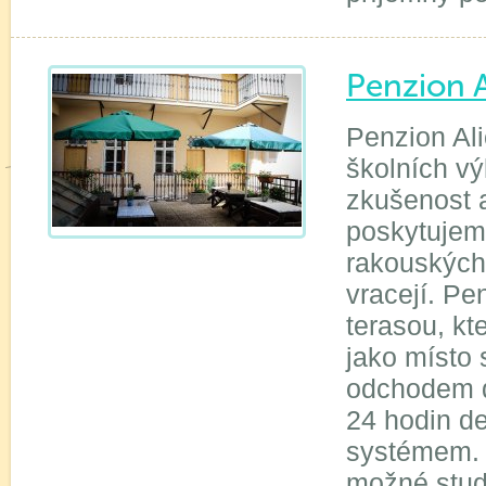
Penzion A
Penzion Al
školních vý
zkušenost a
poskytujem
rakouských 
vracejí. Pe
terasou, kt
jako místo 
odchodem d
24 hodin d
systémem. 
možné stud