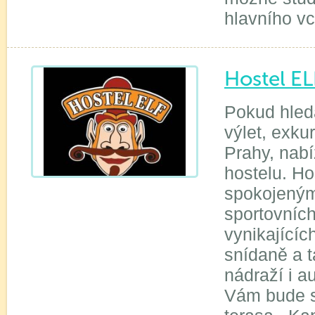
hlavního v
Hostel EL
Pokud hledá
výlet, exku
Prahy, nab
hostelu. Ho
spokojenými
sportovních
vynikající
snídaně a 
nádraží i a
Vám bude s