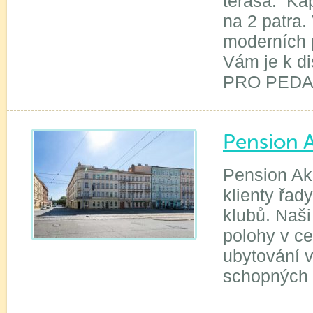
terasa. Kap
na 2 patra.
moderních 
Vám je k d
PRO PED
Pension 
Pension Aká
klienty řad
klubů. Naši
polohy v ce
ubytování v
schopných 