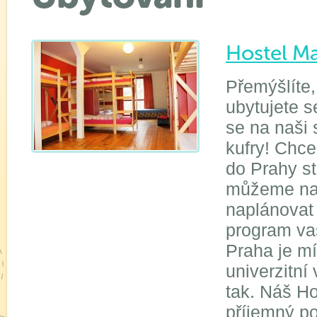
Hostel M
Přemýšlíte,
ubytujete 
se na naši 
kufry! Chc
do Prahy s
můžeme nab
naplánovat
program va
Praha je mí
univerzitní 
tak. Náš Ho
příjemný po