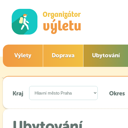
Výlety
Doprava
Ubytování
Kraj
Okres
Ubytování