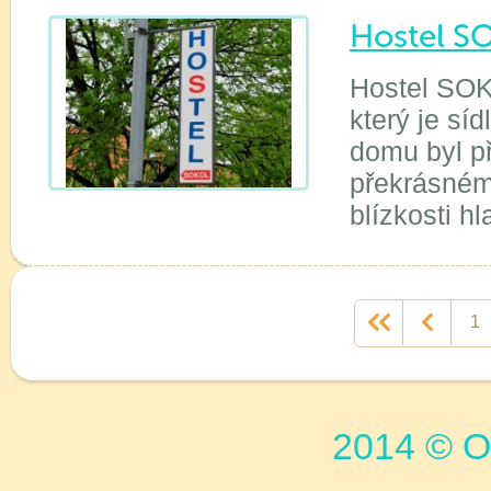
Hostel S
Hostel SOK
který je sí
domu byl př
překrásném 
blízkosti h
<<
1
2014 © Or